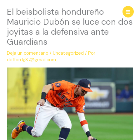
Ir
El beisbolista hondureño
al
contenido
Mauricio Dubón se luce con dos
joyitas a la defensiva ante
Guardians
Deja un comentario
/
Uncategorized
/ Por
deffordg87@gmail.com