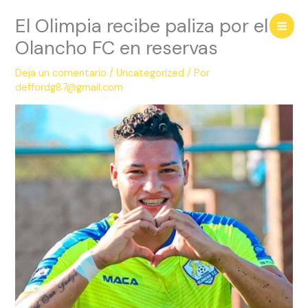
Ir
El Olimpia recibe paliza por el
al
contenido
Olancho FC en reservas
Deja un comentario
/
Uncategorized
/ Por
deffordg87@gmail.com