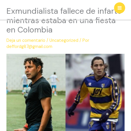
Ir
Exmundialista fallece de infarto
al
contenido
mientras estaba en una fiesta
en Colombia
Deja un comentario
/
Uncategorized
/ Por
deffordg87@gmail.com