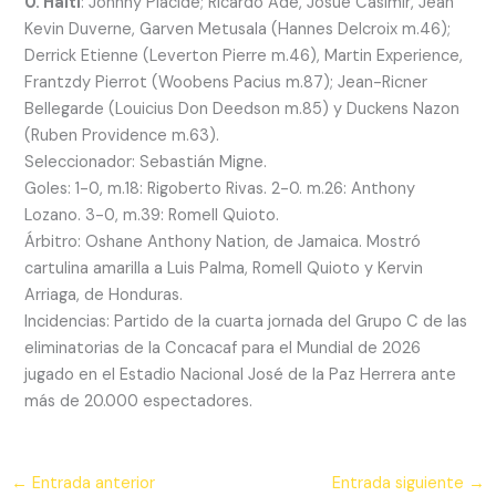
0. Haití
: Johnny Placide; Ricardo Ade, Josué Casimir, Jean
Kevin Duverne, Garven Metusala (Hannes Delcroix m.46);
Derrick Etienne (Leverton Pierre m.46), Martin Experience,
Frantzdy Pierrot (Woobens Pacius m.87); Jean-Ricner
Bellegarde (Louicius Don Deedson m.85) y Duckens Nazon
(Ruben Providence m.63).
Seleccionador: Sebastián Migne.
Goles: 1-0, m.18: Rigoberto Rivas. 2-0. m.26: Anthony
Lozano. 3-0, m.39: Romell Quioto.
Árbitro: Oshane Anthony Nation, de Jamaica. Mostró
cartulina amarilla a Luis Palma, Romell Quioto y Kervin
Arriaga, de Honduras.
Incidencias: Partido de la cuarta jornada del Grupo C de las
eliminatorias de la Concacaf para el Mundial de 2026
jugado en el Estadio Nacional José de la Paz Herrera ante
más de 20.000 espectadores.
←
Entrada anterior
Entrada siguiente
→