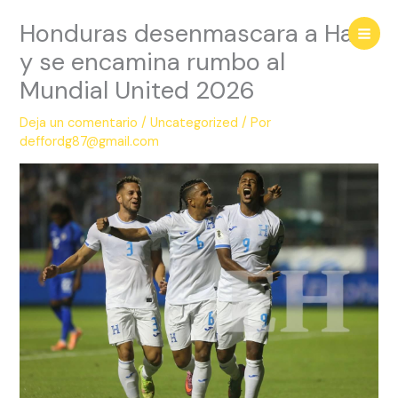
Ir
Honduras desenmascara a Haití
al
contenido
y se encamina rumbo al
Mundial United 2026
Deja un comentario
/
Uncategorized
/ Por
deffordg87@gmail.com