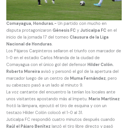
Comayagua, Honduras.-
Un partido con mucho en
disputa protagonizaron
Génesis FC
y
Juticalpa FC
en el
inicio de la jornada 17 del torneo
Clausura de la Liga
Nacional de Honduras
.
Los Pájaros Carpinteros sellaron el triunfo con marcador de
1-0 en el estadio Carlos Miranda de la ciudad de
Comayagua con el único gol del defensor
Hilder Colón.
Roberto Moreira
avisó y personó el gol de la apertura del
marcador luego de un centro de
Muma Fernández
, pero
su cabezazo pasó a un lado al minuto 9.
La voz cantante del encuentro la tenían los locales ante
unos visitantes apostando más al ímpetu.
Mario Martínez
frotó la lámpara, ejecutó el tiro de esquina y con un
testazo Hilder Colón colocó el 1-0 al 31.
Juticalpa FC respondió cuatro minutos después cuando
Raúl el Pájaro Benítez
lanzó el tiro libre directo y pasó