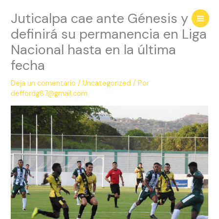
Ir
Juticalpa cae ante Génesis y
al
contenido
definirá su permanencia en Liga
Nacional hasta en la última
fecha
Deja un comentario
/
Uncategorized
/ Por
deffordg87@gmail.com