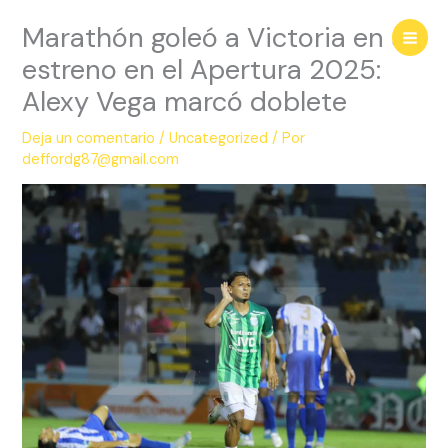
Ir
Marathón goleó a Victoria en su
al
contenido
estreno en el Apertura 2025:
Alexy Vega marcó doblete
Deja un comentario
/
Uncategorized
/ Por
deffordg87@gmail.com