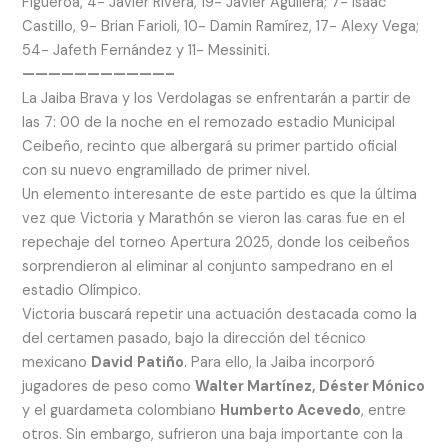
Figueroa, 4- Javier Rivera, 19- Javier Aguilera; 7- Isaac
Castillo, 9- Brian Farioli, 10- Damin Ramírez, 17- Alexy Vega;
54- Jafeth Fernández y 11- Messiniti.
———————————–
La Jaiba Brava y los Verdolagas se enfrentarán a partir de
las 7: 00 de la noche en el remozado estadio Municipal
Ceibeño, recinto que albergará su primer partido oficial
con su nuevo engramillado de primer nivel.
Un elemento interesante de este partido es que la última
vez que Victoria y Marathón se vieron las caras fue en el
repechaje del torneo Apertura 2025, donde los ceibeños
sorprendieron al eliminar al conjunto sampedrano en el
estadio Olímpico.
Victoria buscará repetir una actuación destacada como la
del certamen pasado, bajo la dirección del técnico
mexicano
David
Patiño
. Para ello, la Jaiba incorporó
jugadores de peso como
Walter Martínez, Déster Mónico
y el guardameta colombiano
Humberto Acevedo
, entre
otros. Sin embargo, sufrieron una baja importante con la