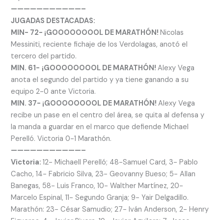
———————————–
JUGADAS DESTACADAS:
MIN- 72- ¡GOOOOOOOOL DE MARATHÓN!
Nicolas
Messiniti, reciente fichaje de los Verdolagas, anotó el
tercero del partido.
MIN. 61-
¡GOOOOOOOOL DE MARATHÓN!
Alexy Vega
anota el segundo del partido y ya tiene ganando a su
equipo 2-0 ante Victoria.
MIN. 37- ¡GOOOOOOOOL DE MARATHÓN!
Alexy Vega
recibe un pase en el centro del área, se quita al defensa y
la manda a guardar en el marco que defiende Michael
Perelló. Victoria 0-1 Marathón.
———————————–
Victoria:
12- Michaell Perelló; 48-Samuel Card, 3- Pablo
Cacho, 14- Fabricio Silva, 23- Geovanny Bueso; 5- Allan
Banegas, 58- Luis Franco, 10- Walther Martínez, 20-
Marcelo Espinal, 11- Segundo Granja; 9- Yair Delgadillo.
Marathón: 23- César Samudio; 27- Iván Anderson, 2- Henry