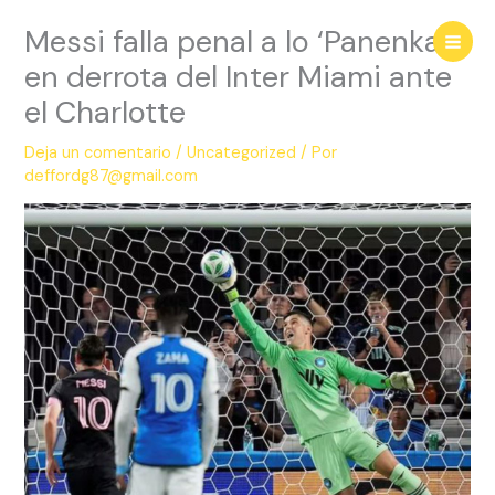
Ir
Messi falla penal a lo ‘Panenka’
al
contenido
en derrota del Inter Miami ante
el Charlotte
Deja un comentario
/
Uncategorized
/ Por
deffordg87@gmail.com