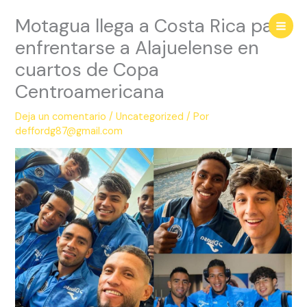
Ir
Motagua llega a Costa Rica para
al
contenido
enfrentarse a Alajuelense en
cuartos de Copa
Centroamericana
Deja un comentario
/
Uncategorized
/ Por
deffordg87@gmail.com