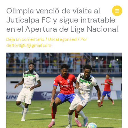
Ir
Olimpia venció de visita al
al
contenido
Juticalpa FC y sigue intratable
en el Apertura de Liga Nacional
Deja un comentario
/
Uncategorized
/ Por
deffordg87@gmail.com