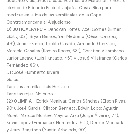
adelante y alejándose cada vez más de Marathón. Ahora el
elenco de Eduardo Espinel viajará a Costa Rica para
medirse en la ida de las semifinales de la Copa
Centroamericana al Alajuelense.
0) JUTICALPA FC –
Denovan Torres; Axel Gómez (Elmer
Güity, 63′), Bryan Barrios, Yair Medrano (César Canales,
46′), Júnior García, Teófilo Casildo; Armando González,
Marcelo Canales (Ramiro Rocca, 63′), Christian Altamirano;
Júnior Lacayo (Luis Hurtado, 46′) y Josué Villafranca (Carlos
Fernández, 86′).
DT: José Humberto Rivera
Goles:
Tarjetas amarillas: Luis Hurtado.
Tarjetas rojas: No hubo.
(2) OLIMPIA –
Edrick Menjívar; Carlos Sánchez (Elison Rivas,
90′), José García, Clinton Bennett, Edwin Lobo; Agustín
Mulet, Marcos Montiel, Maynor Arzú (Jorge Álvarez, 71′),
Kevin López (Emmanuel Hernández, 90′); Dereck Moncada
y Jerry Bengtson (Yustin Arboleda, 90′).