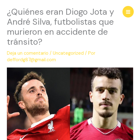
Ir
¿Quiénes eran Diogo Jota y
al
contenido
André Silva, futbolistas que
murieron en accidente de
tránsito?
Deja un comentario
/
Uncategorized
/ Por
deffordg87@gmail.com