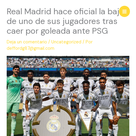
Ir
Real Madrid hace oficial la baja
al
contenido
de uno de sus jugadores tras
caer por goleada ante PSG
Deja un comentario
/
Uncategorized
/ Por
deffordg87@gmail.com