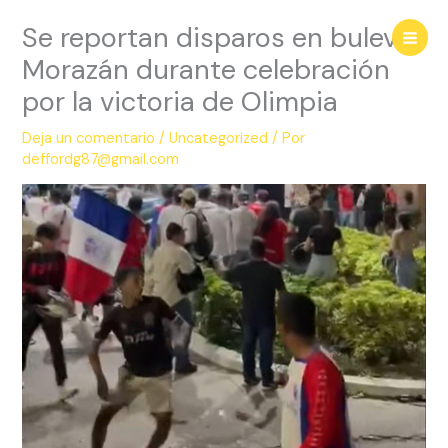
Ir
Se reportan disparos en bulevar
al
contenido
Morazán durante celebración
por la victoria de Olimpia
Deja un comentario
/
Uncategorized
/ Por
deffordg87@gmail.com