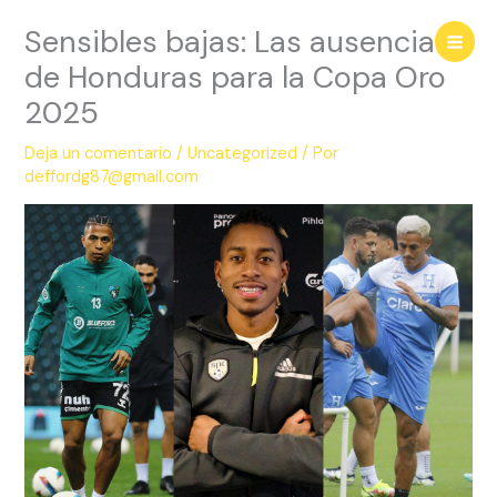
Ir
Sensibles bajas: Las ausencias
al
contenido
de Honduras para la Copa Oro
2025
Deja un comentario
/
Uncategorized
/ Por
deffordg87@gmail.com